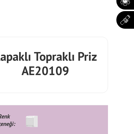
apaklı Topraklı Priz
AE20109
Renk
çeneği: