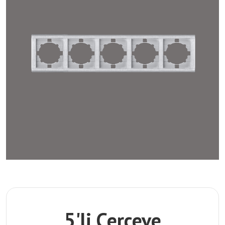
5'li Çerçeve