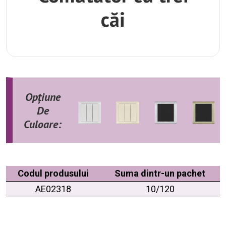
căi
Opțiune
De
Culoare:
Codul produsului
Suma dintr-un pachet
AE02318
10/120