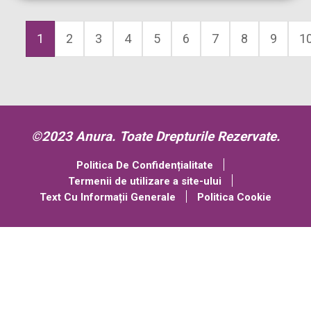
1
2
3
4
5
6
7
8
9
1
©2023 Anura. Toate Drepturile Rezervate.
Politica De Confidențialitate
Termenii de utilizare a site-ului
Text Cu Informații Generale
Politica Cookie