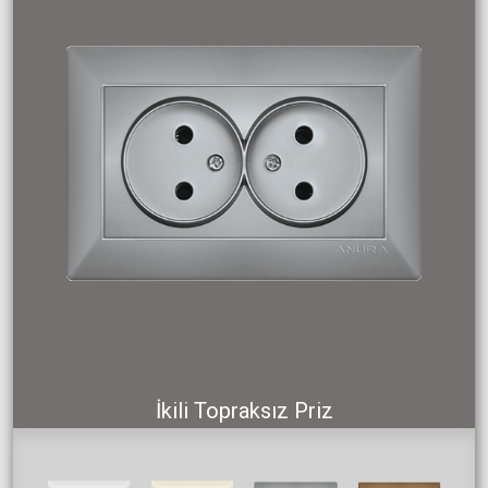
İkili Topraksız Priz