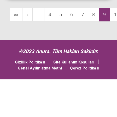
««
«
…
4
5
6
7
8
9
1
©2023 Anura. Tüm Hakları Saklıdır.
Gizlilik Politikası
Site Kullanım Koşulları
Genel Aydınlatma Metni
Çerez Politikası